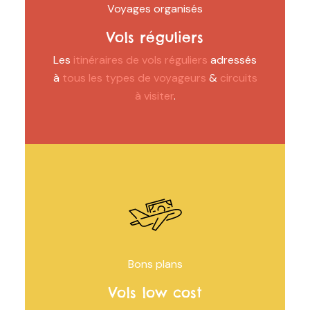
Voyages organisés
Vols réguliers
Les
itinéraires de vols réguliers
adressés
à
tous les types de voyageurs
&
circuits
à visiter
.
Bons plans
Vols low cost