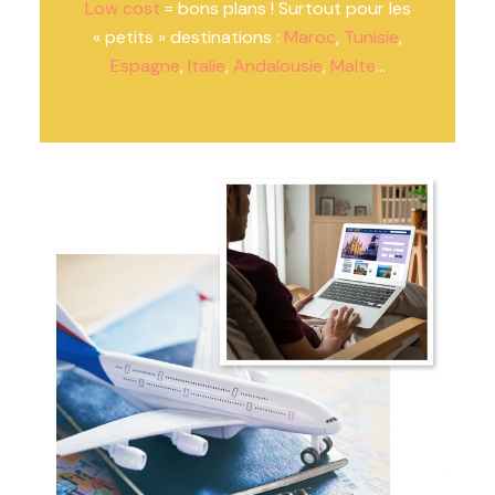
Low cost
= bons plans ! Surtout pour les
« petits » destinations :
Maroc
,
Tunisie
,
Espagne
,
Italie
,
Andalousie
,
Malte
…