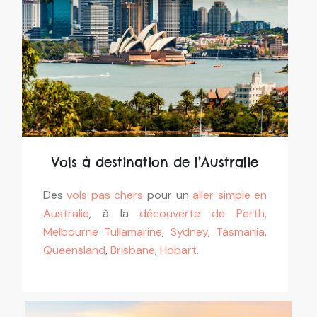
Vols à destination de l’Australie
Des
vols pas chers
pour un
aller simple en
Australie
, à la
découverte de Perth
,
Melbourne
Tullamarine
,
Sydney
,
Tasmania
,
Queensland
,
Brisbane
,
Hobart
.