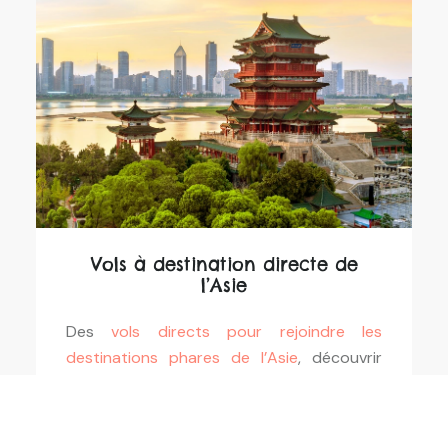
Vols à destination directe de
l’Asie
Des
vols directs pour rejoindre les
destinations phares de l’Asie
, découvrir
ses
richesses culturelles
à travers des
vols
avec escales
et
plans de séjours organisés
.