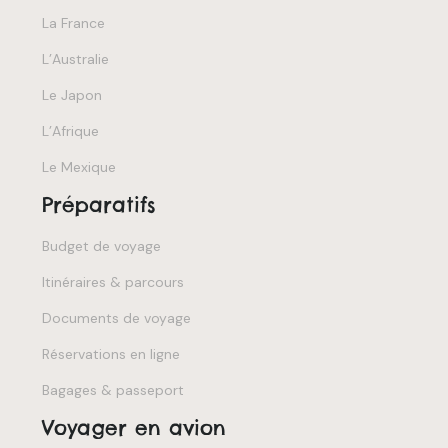
La France
L’Australie
Le Japon
L’Afrique
Le Mexique
Préparatifs
Budget de voyage
Itinéraires & parcours
Documents de voyage
Réservations en ligne
Bagages & passeport
Voyager en avion