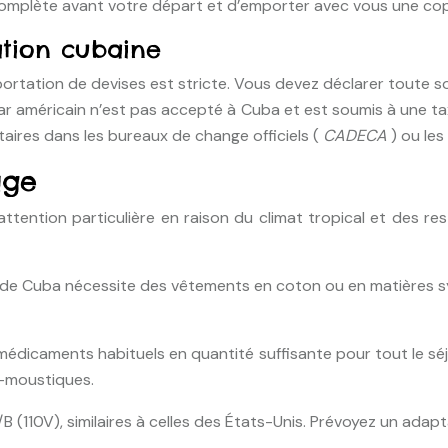
omplète avant votre départ et d’emporter avec vous une copi
ation cubaine
xportation de devises est stricte. Vous devez déclarer toute
ollar américain n’est pas accepté à Cuba et est soumis à une t
aires dans les bureaux de change officiels (
CADECA
) ou le
age
ention particulière en raison du climat tropical et des rest
 de Cuba nécessite des vêtements en coton ou en matières sy
dicaments habituels en quantité suffisante pour tout le séjo
i-moustiques.
B (110V), similaires à celles des États-Unis. Prévoyez un adap