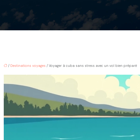
/
Destinations voyages
/ Voyager à cuba sans stress avec un vol bien préparé