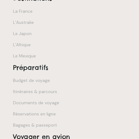
La France
L’Australie
Le Japon
L’Afrique
Le Mexique
Préparatifs
Budget de voyage
Itinéraires & parcours
Documents de voyage
Réservations en ligne
Bagages & passeport
Voyager en avion