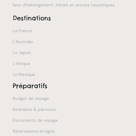
lieux d’hébergement, hôtels et circuits touristiques.
Destinations
La France
L’Australie
Le Japon
L’Afrique
Le Mexique
Préparatifs
Budget de voyage
Itinéraires & parcours
Documents de voyage
Réservations en ligne