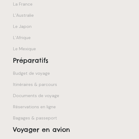
La France
L’Australie
Le Japon
L’Afrique
Le Mexique
Préparatifs
Budget de voyage
Itinéraires & parcours
Documents de voyage
Réservations en ligne
Bagages & passeport
Voyager en avion