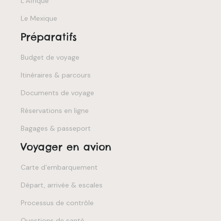
L’Afrique
Le Mexique
Préparatifs
Budget de voyage
Itinéraires & parcours
Documents de voyage
Réservations en ligne
Bagages & passeport
Voyager en avion
Carte d’embarquement
Départ, arrivée & escales
Processus de contrôle
Questions de santé