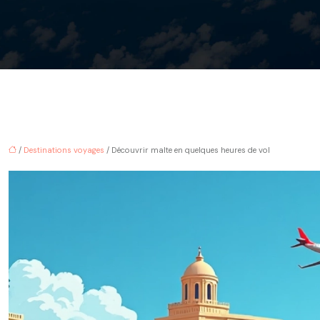
/
Destinations voyages
/ Découvrir malte en quelques heures de vol