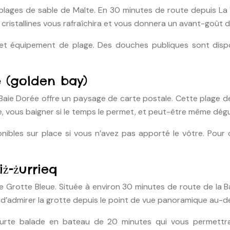
 plages de sable de Malte. En 30 minutes de route depuis La
ristallines vous rafraîchira et vous donnera un avant-goût des
et équipement de plage. Des douches publiques sont dispo
e (golden bay)
a Baie Dorée offre un paysage de carte postale. Cette plage d
e, vous baigner si le temps le permet, et peut-être même dégu
ibles sur place si vous n’avez pas apporté le vôtre. Pour o
ż-żurrieq
re Grotte Bleue. Située à environ 30 minutes de route de la B
us d’admirer la grotte depuis le point de vue panoramique au-d
urte balade en bateau de 20 minutes qui vous permettra 