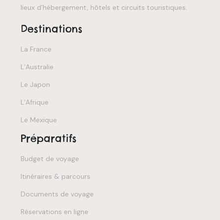
lieux d’hébergement, hôtels et circuits touristiques.
Destinations
La France
L’Australie
Le Japon
L’Afrique
Le Mexique
Préparatifs
Budget de voyage
Itinéraires & parcours
Documents de voyage
Réservations en ligne