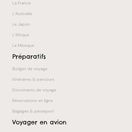
La France
L’Australie
Le Japon
L’Afrique
Le Mexique
Préparatifs
Budget de voyage
Itinéraires & parcours
Documents de voyage
Réservations en ligne
Bagages & passeport
Voyager en avion